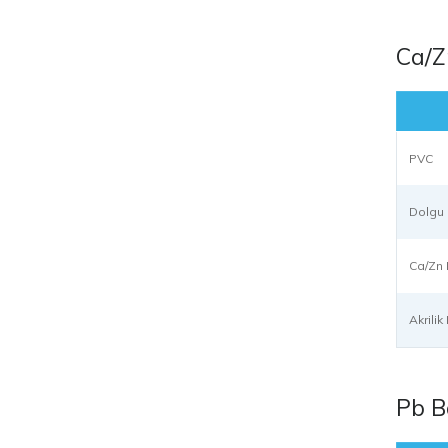
Ca/Z
PVC
Dolgu
Ca/Zn 
Akrili
Pb B