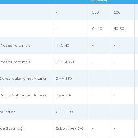
-
100
100
-
0 - 10
40-60
k Proses Yardımcısı
PRO 40
-
-
k Proses Yardımcısı
PRO 45/ 70
-
-
k Darbe Mukavemet Arttırıcı
DMA 650
-
-
k Darbe Mukavemet Arttırıcı
DMA 707
-
-
olietilen
CPE - 800
-
-
de Soya Yağı
Esbo Alpex 5-6
-
-