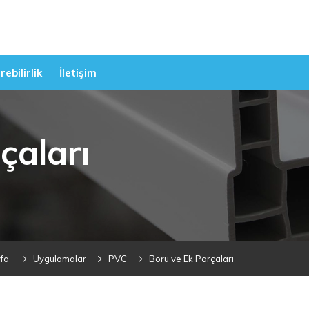
ebilirlik
İletişim
çaları
fa
Uygulamalar
PVC
Boru ve Ek Parçaları