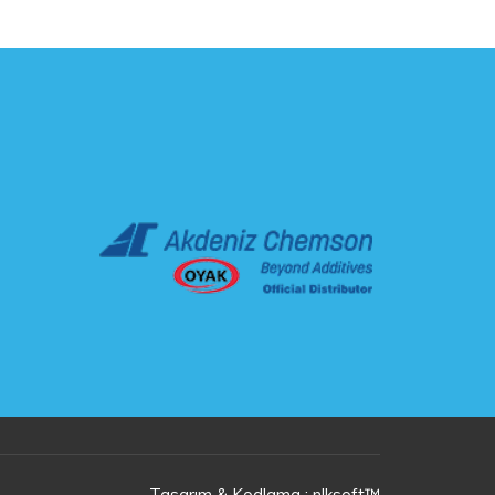
Tasarım & Kodlama : nlksoft™