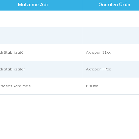
Malzeme Adı
Önerilen Ürün
lı Stabilizatör
Akropan 31xx
lı Stabilizatör
Akropan FPxx
k Proses Yardımcısı
PROxx