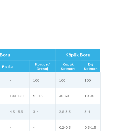
Boru
Köpük Boru
Koruge /
Köpük
Dış
Pis Su
Drenaj
Katmanı
Katman
-
100
100
100
100-120
5 - 15
40-60
10-30
4,5 - 5,5
3-4
2,8-3,5
3-4
-
-
0,2-0,5
0,5-1,5