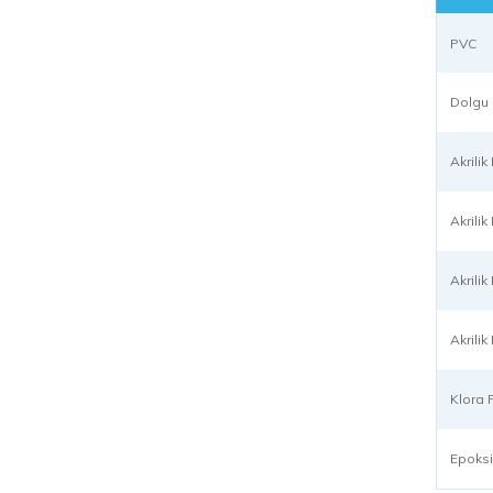
PVC
Dolgu
Akrili
Akrili
Akrili
Akrili
Klora P
Epoksi