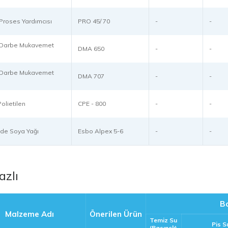
k Proses Yardımcısı
PRO 45/ 70
-
-
k Darbe Mukavemet
DMA 650
-
-
ı
k Darbe Mukavemet
DMA 707
-
-
ı
olietilen
CPE - 800
-
-
de Soya Yağı
Esbo Alpex 5-6
-
-
azlı
B
Malzeme Adı
Önerilen Ürün
Temiz Su
Pis S
(Basınçlı)