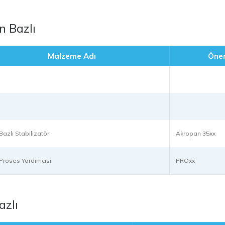
n Bazlı
Malzeme Adı
Öner
Bazlı Stabilizatör
Akropan 35xx
k Proses Yardımcısı
PROxx
azlı