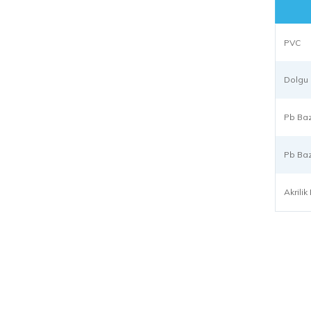
PVC
Dolgu
Pb Baz
Pb Baz
Akrili