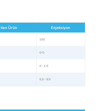
ilen Ürün
Enjeksiyon
100
0-5
0 - 1,5
5,5 - 8,5