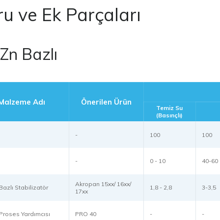
u ve Ek Parçaları
Zn Bazlı
Malzeme Adı
Önerilen Ürün
Temiz Su
(Basınçlı)
-
100
100
-
0 - 10
40-60
Akropan 15xx/ 16xx/
Bazlı Stabilizatör
1,8 - 2,8
3-3,5
17xx
k Proses Yardımcısı
PRO 40
-
-