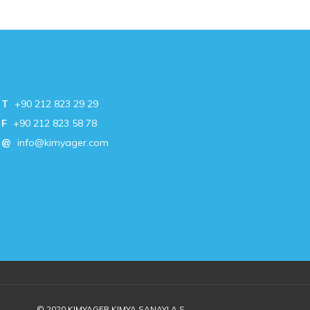
T
+90 212 823 29 29
F
+90 212 823 58 78
@
info@kimyager.com
© 2020 KIMYAGER KIMYA SANAYI A.S.