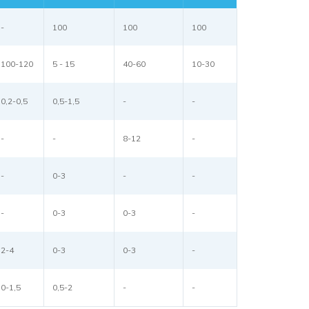
-
100
100
100
100-120
5 - 15
40-60
10-30
0,2-0,5
0,5-1,5
-
-
-
-
8-12
-
-
0-3
-
-
-
0-3
0-3
-
2-4
0-3
0-3
-
0-1,5
0,5-2
-
-