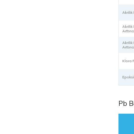
Akrili
Akrili
Arttırıc
Akrili
Arttırıc
Klora P
Epoksi
Pb B