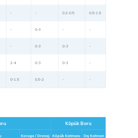
-
-
0,2-0,5
0,5-1,5
-
0-3
-
-
-
0-3
0-3
-
2-4
0-3
0-3
-
0-1,5
0,5-2
-
-
oru
Köpük Boru
u
Koruge / Drenaj
Köpük Katmanı
Dış Katman