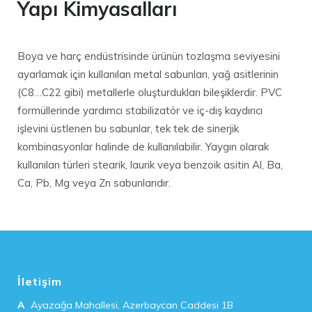
Yapı Kimyasalları
Boya ve harç endüstrisinde ürünün tozlaşma seviyesini
ayarlamak için kullanılan metal sabunları, yağ asitlerinin
(C8…C22 gibi) metallerle oluşturdukları bileşiklerdir. PVC
formüllerinde yardımcı stabilizatör ve iç-dış kaydırıcı
işlevini üstlenen bu sabunlar, tek tek de sinerjik
kombinasyonlar halinde de kullanılabilir. Yaygın olarak
kullanılan türleri stearik, laurik veya benzoik asitin Al, Ba,
Ca, Pb, Mg veya Zn sabunlarıdır.
İletişim
A
Ayazağa Mahallesi, Azerbaycan Caddesi 1B