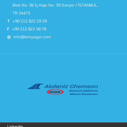
Blok No: 3B İç Kapı No: 39 Sarıyer / İSTANBUL,
TR 34475
T
+90 212 823 29 29
F
+90 212 823 58 78
@
info@kimyager.com
Linkedin