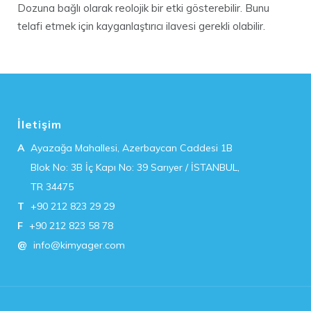
Dozuna bağlı olarak reolojik bir etki gösterebilir. Bunu
telafi etmek için kayganlaştırıcı ilavesi gerekli olabilir.
İletişim
A
Ayazağa Mahallesi, Azerbaycan Caddesi 1B
Blok No: 3B İç Kapı No: 39 Sarıyer / İSTANBUL,
TR 34475
T
+90 212 823 29 29
F
+90 212 823 58 78
@
info@kimyager.com